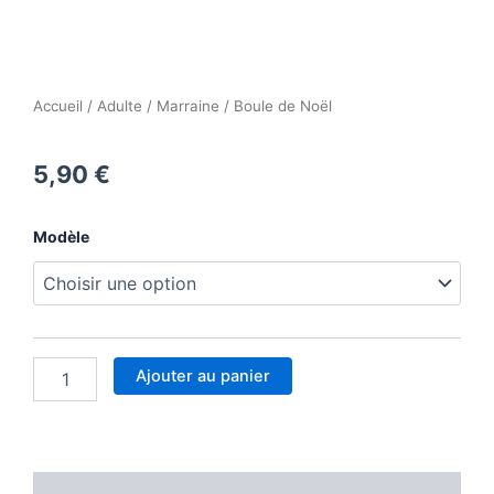
Accueil
/
Adulte
/
Marraine
/ Boule de Noël
5,90
€
quantité
Modèle
de
Boule
de
Noël
Ajouter au panier
Description