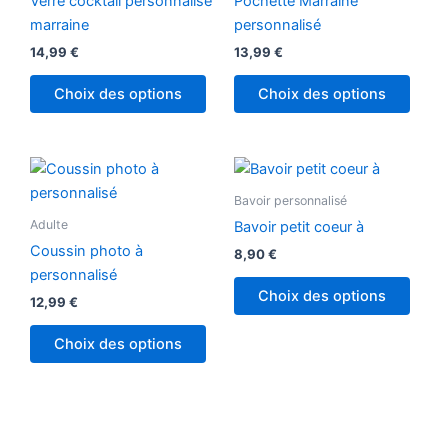
Verre cocktail personnalisé
Pochette Marraine
marraine
personnalisé
14,99
€
13,99
€
Choix des options
Choix des options
Ce
produ
Bavoir personnalisé
a
Adulte
Bavoir petit coeur à
plusi
Coussin photo à
8,90
€
variat
personnalisé
Les
Choix des options
12,99
€
optio
peuv
Choix des options
être
chois
sur
la