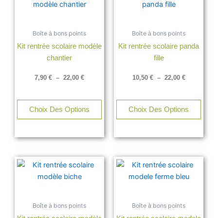
produit
produ
prix :
prix :
a
a
7,90 €
10,50 €
à
à
plusieurs
plusi
22,00 €
22,00 €
Boîte à bons points
Boîte à bons points
variations.
varia
Kit rentrée scolaire modèle
Kit rentrée scolaire panda
Les
Les
chantier
fille
options
opti
peuvent
peuv
7,90
€
–
22,00
€
10,50
€
–
22,00
€
être
être
choisies
chois
sur
sur
Choix Des Options
Choix Des Options
la
la
page
page
du
du
produit
produ
Plage
Plage
Ce
Ce
de
de
produit
produ
prix :
prix :
a
a
7,90 €
7,90 €
à
à
plusieurs
plusi
22,00 €
22,00 €
Boîte à bons points
Boîte à bons points
variations.
varia