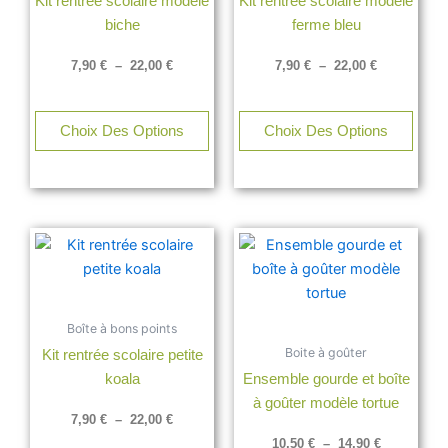
Kit rentrée scolaire modèle
Kit rentrée scolaire modele
Les
Les
biche
ferme bleu
options
opti
peuvent
peuv
7,90
€
–
22,00
€
7,90
€
–
22,00
€
être
être
choisies
chois
sur
sur
Choix Des Options
Choix Des Options
la
la
page
page
du
du
produit
produ
Plage
Plage
Ce
Ce
de
de
produit
produ
prix :
prix :
a
a
7,90 €
10,50 €
à
à
plusieurs
plusi
22,00 €
14,90 €
Boîte à bons points
variations.
varia
Boite à goûter
Kit rentrée scolaire petite
Les
Les
koala
Ensemble gourde et boîte
options
opti
à goûter modèle tortue
peuvent
peuv
7,90
€
–
22,00
€
être
être
10,50
€
–
14,90
€