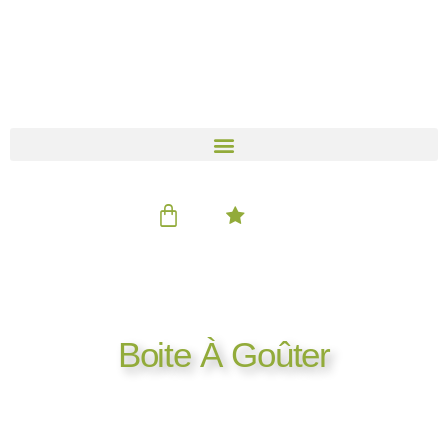
Aller
au
contenu
Panier
Boite À Goûter