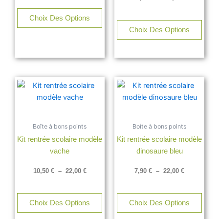
choisies
chois
sur
sur
Choix Des Options
la
la
Choix Des Options
page
page
du
du
produit
produ
Plage
Plage
Ce
Ce
de
de
produit
produ
prix :
prix :
a
a
10,50 €
7,90 €
à
à
plusieurs
plusi
22,00 €
22,00 €
Boîte à bons points
Boîte à bons points
variations.
varia
Kit rentrée scolaire modèle
Kit rentrée scolaire modèle
Les
Les
vache
dinosaure bleu
options
opti
peuvent
peuv
10,50
€
–
22,00
€
7,90
€
–
22,00
€
être
être
choisies
chois
sur
sur
Choix Des Options
Choix Des Options
la
la