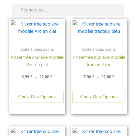
Rechercher
Rechercher
Plage
Plage
Ce
Ce
de
de
produit
produ
prix :
prix :
a
a
8,99 €
7,90 €
à
à
plusieurs
plusi
22,00 €
22,00 €
Boîte à bons points
Boîte à bons points
variations.
varia
Kit rentrée scolaire modèle
Kit rentrée scolaire modèle
Les
Les
Arc en ciel
tracteur bleu
options
opti
peuvent
peuv
8,99
€
–
22,00
€
7,90
€
–
22,00
€
être
être
choisies
chois
sur
sur
Choix Des Options
Choix Des Options
la
la
page
page
du
du
produit
produ
Plage
Plage
Ce
Ce
de
de