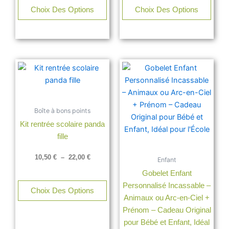
sur
sur
Choix Des Options
Choix Des Options
la
la
page
page
du
du
produit
produ
Plage
Ce
Ce
de
produit
produ
prix :
a
a
10,50 €
à
plusieurs
plusi
22,00 €
Boîte à bons points
variations.
varia
Kit rentrée scolaire panda
Les
Les
fille
options
opti
peuvent
peuv
10,50
€
–
22,00
€
Enfant
être
être
Gobelet Enfant
choisies
chois
Personnalisé Incassable –
sur
sur
Choix Des Options
Animaux ou Arc-en-Ciel +
la
la
Prénom – Cadeau Original
page
page
pour Bébé et Enfant, Idéal
du
du