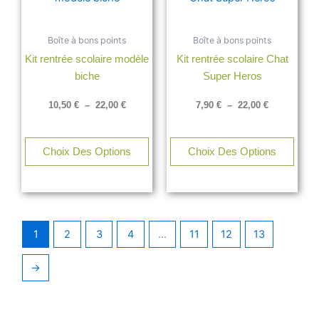
a
a
10,50 €
7,90 €
à
à
plusieurs
plusi
22,00 €
22,00 €
Boîte à bons points
Boîte à bons points
variations.
varia
Kit rentrée scolaire modèle
Kit rentrée scolaire Chat
Les
Les
biche
Super Heros
options
opti
peuvent
peuv
10,50
€
–
22,00
€
7,90
€
–
22,00
€
être
être
choisies
chois
sur
sur
Choix Des Options
Choix Des Options
la
la
page
page
du
du
produit
produ
1
2
3
4
…
11
12
13
→