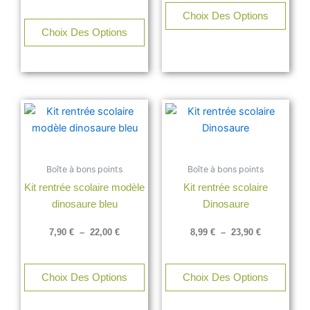
sur
Choix Des Options
la
Choix Des Options
page
du
produit
Plage
Plage
Ce
Ce
de
de
produit
produ
prix :
prix :
a
a
7,90 €
8,99 €
à
à
plusieurs
plusi
22,00 €
23,90 €
Boîte à bons points
Boîte à bons points
variations.
varia
Kit rentrée scolaire modèle
Kit rentrée scolaire
Les
Les
dinosaure bleu
Dinosaure
options
opti
peuvent
peuv
7,90
€
–
22,00
€
8,99
€
–
23,90
€
être
être
choisies
chois
sur
sur
Choix Des Options
Choix Des Options
la
la
page
page