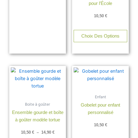
pour l’École
produit
produ
10,50
€
Choix Des Options
Plage
Ce
de
produit
prix :
a
10,50 €
à
plusieurs
14,90 €
Enfant
variations.
Boite à goûter
Gobelet pour enfant
Les
Ensemble gourde et boîte
personnalisé
options
à goûter modèle tortue
peuvent
10,50
€
être
10,50
€
–
14,90
€
choisies