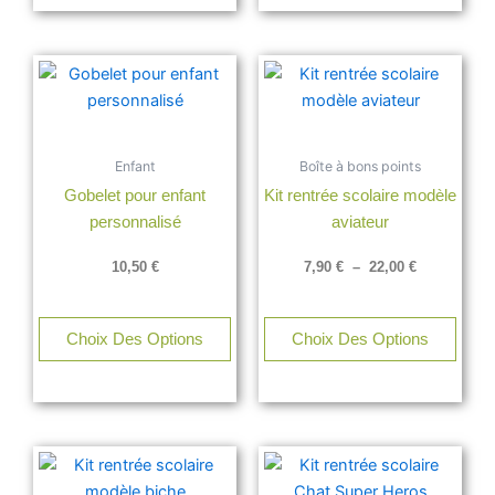
du
du
produit
produ
Plage
Ce
de
produ
prix :
a
7,90 €
à
plusi
22,00 €
Enfant
Boîte à bons points
varia
Gobelet pour enfant
Kit rentrée scolaire modèle
Les
personnalisé
aviateur
opti
peuv
10,50
€
7,90
€
–
22,00
€
être
chois
sur
Choix Des Options
Choix Des Options
la
page
du
produ
Plage
Plage
Ce
Ce
de
de
produit
produ
prix :
prix :