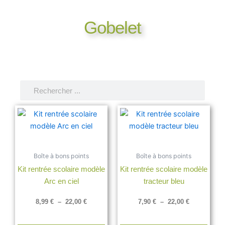
Gobelet
Rechercher
Rechercher
Plage
Plage
Ce
Ce
de
de
produit
produ
prix :
prix :
a
a
8,99 €
7,90 €
à
à
plusieurs
plusi
22,00 €
22,00 €
Boîte à bons points
Boîte à bons points
variations.
varia
Kit rentrée scolaire modèle
Kit rentrée scolaire modèle
Les
Les
Arc en ciel
tracteur bleu
options
opti
peuvent
peuv
8,99
€
–
22,00
€
7,90
€
–
22,00
€
être
être
choisies
chois