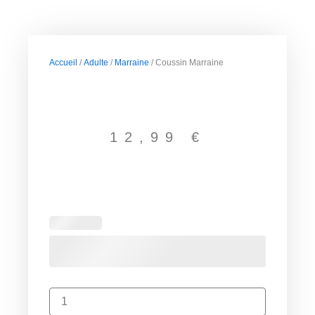
Accueil
/
Adulte
/
Marraine
/ Coussin Marraine
12,99
€
quantité
de
Coussin
Marraine