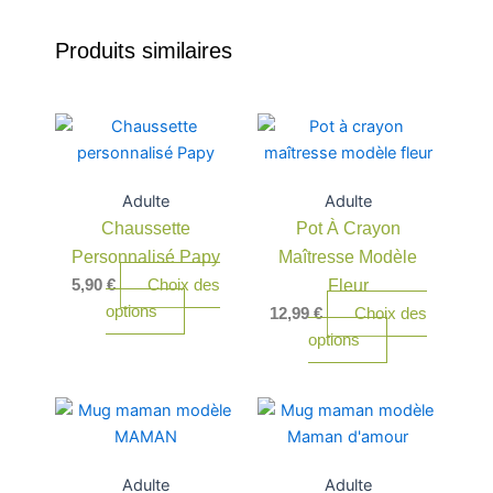
Produits similaires
Ce
produit
a
Adulte
Adulte
plusieurs
Chaussette
Pot À Crayon
variations.
Personnalisé Papy
Les
Maîtresse Modèle
options
5,90
€
Choix des
Fleur
peuvent
options
12,99
€
Choix des
être
options
choisies
sur
la
page
du
Adulte
Adulte