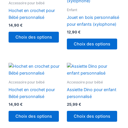
Accessoire pour bébé
Enfant
Hochet en crochet pour
Bébé personnalisé
Jouet en bois personnalisé
pour enfants (xylophone)
14,90
€
12,90
€
Choix des options
Choix des options
Ce
produ
a
Accessoire pour bébé
Accessoire pour bébé
plusi
Hochet en crochet pour
Assiette Dino pour enfant
variat
Bébé personnalisé
personnalisé
Les
14,90
€
25,99
€
optio
peuv
Choix des options
Choix des options
être
chois