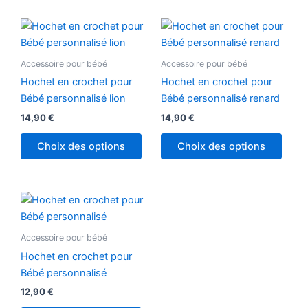
sur
la
page
Accessoire pour bébé
Accessoire pour bébé
du
produ
Hochet en crochet pour
Hochet en crochet pour
Bébé personnalisé lion
Bébé personnalisé renard
14,90
€
14,90
€
Choix des options
Choix des options
Ce
produit
a
Accessoire pour bébé
plusieurs
Hochet en crochet pour
variations.
Bébé personnalisé
Les
12,90
€
options