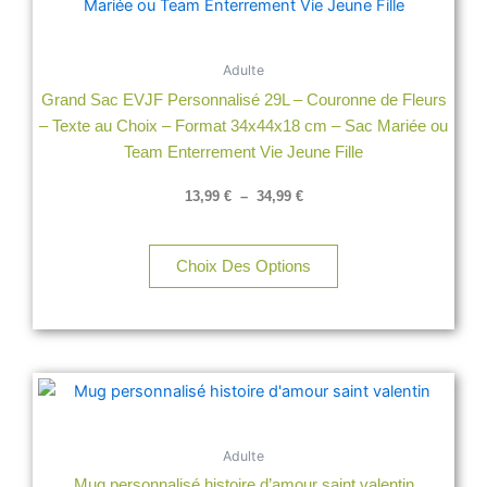
à
plusieurs
34,99 €
variations.
Adulte
Les
Grand Sac EVJF Personnalisé 29L – Couronne de Fleurs
options
– Texte au Choix – Format 34x44x18 cm – Sac Mariée ou
peuvent
Team Enterrement Vie Jeune Fille
être
choisies
13,99
€
–
34,99
€
sur
la
page
Choix Des Options
du
produit
Adulte
Mug personnalisé histoire d’amour saint valentin