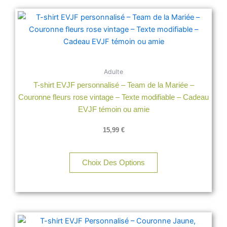
Ce
produit
a
plusieurs
variations.
Adulte
Les
T-shirt EVJF personnalisé – Team de la Mariée –
options
Couronne fleurs rose vintage – Texte modifiable – Cadeau
peuvent
EVJF témoin ou amie
être
choisies
15,99
€
sur
la
page
Choix Des Options
du
produit
Ce