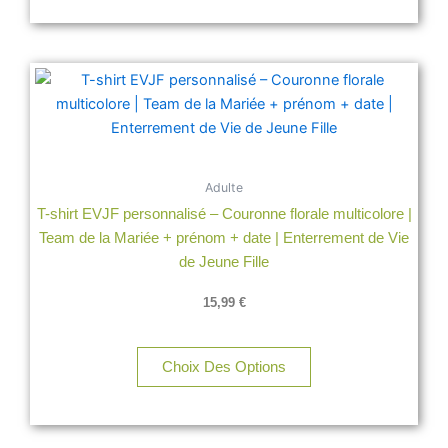
Ce
produit
a
plusieurs
variations.
Adulte
Les
T-shirt EVJF personnalisé – Couronne florale multicolore |
options
Team de la Mariée + prénom + date | Enterrement de Vie
peuvent
de Jeune Fille
être
choisies
15,99
€
sur
la
page
Choix Des Options
du
produit