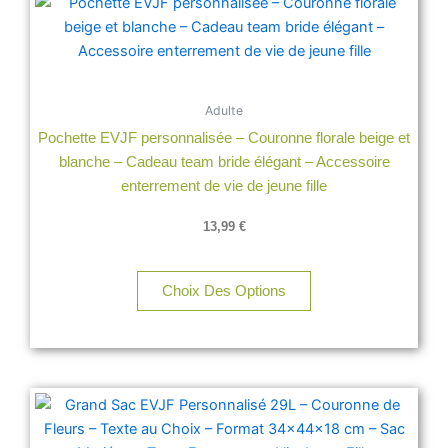
Adulte
Pochette EVJF personnalisée – Couronne florale beige et
blanche – Cadeau team bride élégant – Accessoire
enterrement de vie de jeune fille
13,99
€
Choix Des Options
Plage
Ce
de
produit
prix :
a
13,99 €