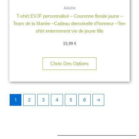
variations.
Adulte
Les
T-shirt EVJF personnalisé – Couronne florale jaune –
options
Team de la Mariée –Cadeau demoiselle d’honneur –Tee-
peuvent
shirt enterrement vie de jeune fille
être
choisies
15,99
€
sur
la
page
Choix Des Options
du
produit
1
2
3
4
5
6
→