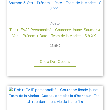
produit
a
plusieurs
variations.
Adulte
Les
T-shirt EVJF Personnalisé – Couronne Jaune, Saumon &
options
Vert – Prénom + Date – Team de la Mariée – S à XXL
peuvent
être
15,99
€
choisies
sur
la
Choix Des Options
page
du
produit
Ce
produit
a
plusieurs