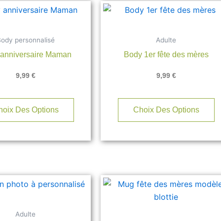
Ce
C
produit
p
a
a
ody personnalisé
Adulte
plusieurs
p
anniversaire Maman
Body 1er fête des mères
variations.
va
Les
L
9,99
€
9,99
€
options
o
peuvent
p
être
ê
hoix Des Options
Choix Des Options
choisies
c
sur
s
la
la
page
p
du
d
produit
p
Adulte