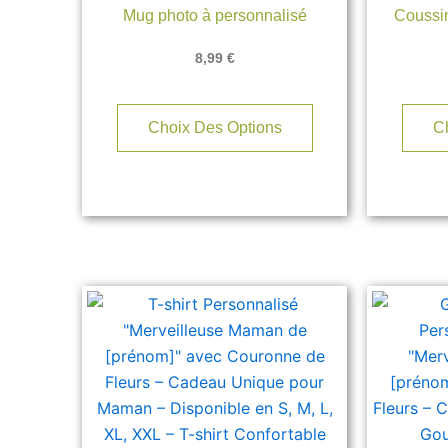
Mug photo à personnalisé
Coussin
8,99
€
Choix Des Options
C
Ce
produit
a
plusieurs
variations.
Les