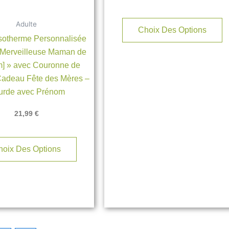
o
p
Adulte
ê
Choix Des Options
sotherme Personnalisée
c
 Merveilleuse Maman de
s
m] » avec Couronne de
la
Cadeau Fête des Mères –
p
urde avec Prénom
d
p
21,99
€
hoix Des Options