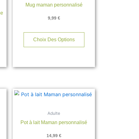
Mug maman personnalisé
ie
9,99
€
Choix Des Options
e
roduit
Adulte
lusieurs
Pot à lait Maman personnalisé
riations.
es
14,99
€