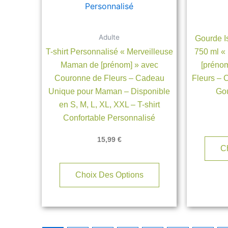
options
peuvent
être
Adulte
Gourde I
choisies
T-shirt Personnalisé « Merveilleuse
750 ml «
sur
Maman de [prénom] » avec
[préno
la
Couronne de Fleurs – Cadeau
Fleurs – 
page
Unique pour Maman – Disponible
Go
du
en S, M, L, XL, XXL – T-shirt
produit
Confortable Personnalisé
15,99
€
C
Choix Des Options