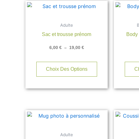
Plage
Ce
de
produit
prix :
6,00 €
a
Adulte
B
à
plusieurs
19,00 €
Sac et trousse prénom
Body 
variations.
Les
6,00
€
–
19,00
€
options
peuvent
être
Choix Des Options
C
choisies
sur
la
page
du
produit
Adulte