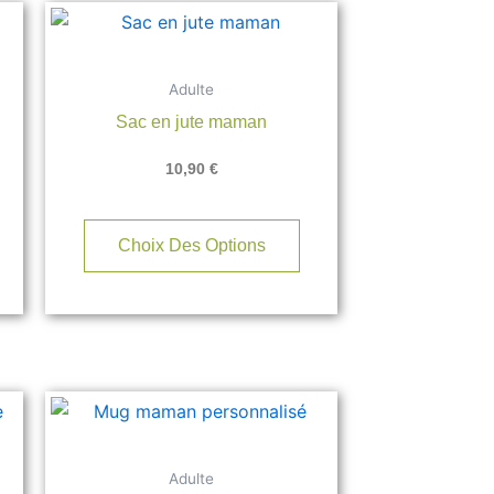
e
roduit
Adulte
lusieurs
Sac en jute maman
riations.
es
10,90
€
ptions
euvent
tre
Choix Des Options
hoisies
ur
age
u
roduit
Adulte