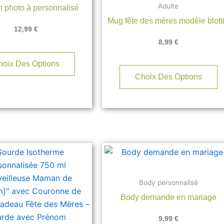
Adulte
 photo à personnalisé
Mug fête des mères modèle blott
12,99
€
8,99
€
hoix Des Options
Choix Des Options
C
p
a
Body personnalisé
p
Body demande en mariage
va
L
9,99
€