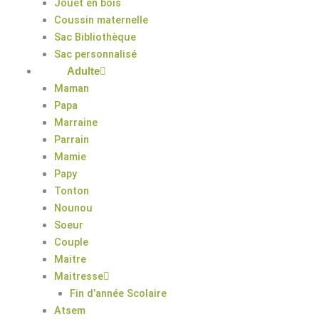
Jouet en bois
Coussin maternelle
Sac Bibliothèque
Sac personnalisé
Adulte
Maman
Papa
Marraine
Parrain
Mamie
Papy
Tonton
Nounou
Soeur
Couple
Maitre
Maitresse
Fin d’année Scolaire
Atsem