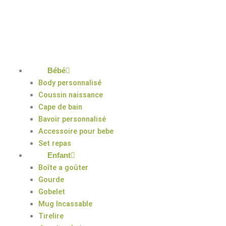
Aller
au
contenu
Bébé
Body personnalisé
Coussin naissance
Cape de bain
Bavoir personnalisé
Accessoire pour bebe
Set repas
Enfant
Boîte a goûter
Gourde
Gobelet
Mug Incassable
Tirelire