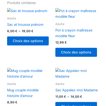
Plage
Plage
Ce
Ce
Ce
Produits similaires
de
de
produit
produit
produ
prix :
prix :
6,00 €
a
a
11,00 €
a
à
à
Adulte
plusieurs
plusieurs
plusi
19,00 €
14,00 €
Adulte
Sac et trousse prénom
variations.
variations.
variat
Pot à crayon maîtresse
Les
Les
Les
6,00
€
–
19,00
€
modèle fleur
options
options
optio
Choix des options
peuvent
peuvent
peuv
12,99
€
être
être
être
Choix des options
choisies
choisies
chois
sur
sur
sur
la
la
la
page
page
page
du
du
du
produit
produit
produ
Adulte
Adulte
Mug couple modèle
Sac Appelez-moi Madame
histoire d’amour
11,00
€
–
14,00
€
8,90
€