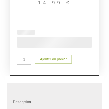
14,99
€
quantité
de
Verre
cocktail
personnalisé
marraine
Ajouter au panier
Description