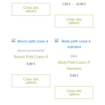
être
7,00
€
–
12,99
€
Choix des
choisie
options
sur
Choix des
la
options
page
du
produit
Ce
Ce
produit
produit
Bavoir personnalisé
a
a
Bébé
Bavoir Petit Coeur À
plusieurs
plusieu
Body Petit Coeur À
variations.
variatio
8,90
€
Marraine
Les
Les
options
option
9,99
€
Choix des
peuvent
peuven
options
être
être
Choix des
choisies
choisie
options
sur
sur
la
la