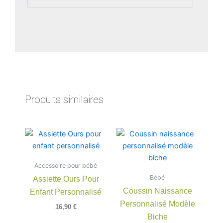
Produits similaires
Plage
Ce
de
produit
prix :
a
7,00 €
Accessoire pour bébé
à
plusieu
12,99 €
Bébé
Assiette Ours Pour
variatio
Coussin Naissance
Enfant Personnalisé
Les
Personnalisé Modèle
option
16,90
€
peuven
Biche