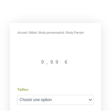
Accueil
/
Bébé
/
Body personnalisé
/ Body Parrain
9,99
€
quantité
Tailles
de
Body
Parrain