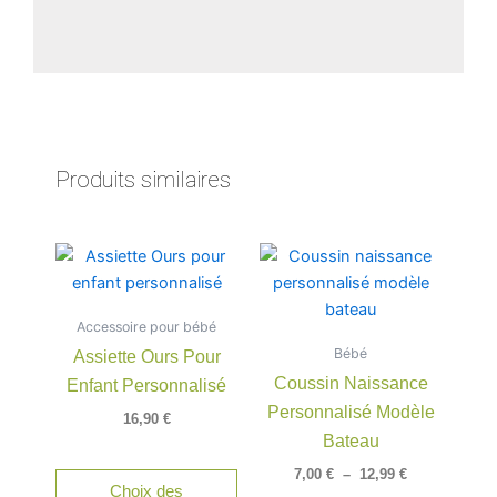
Produits similaires
Plage
Ce
de
produit
prix :
a
7,00 €
Accessoire pour bébé
à
plusieu
12,99 €
Bébé
Assiette Ours Pour
variatio
Coussin Naissance
Enfant Personnalisé
Les
Personnalisé Modèle
option
16,90
€
peuven
Bateau
être
7,00
€
–
12,99
€
Choix des
choisie