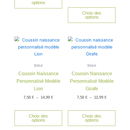
options
sur
Choix des
la
options
page
du
produit
Plage
Plage
Ce
Ce
de
de
produit
produit
prix :
prix :
a
a
7,50 €
7,50 €
à
à
plusieurs
plusieu
14,90 €
12,99 €
Bébé
Bébé
variations.
variatio
Coussin Naissance
Coussin Naissance
Les
Les
Personnalisé Modèle
Personnalisé Modèle
options
option
peuvent
peuven
Lion
Girafe
être
être
7,50
€
–
14,90
€
7,50
€
–
12,99
€
choisies
choisie
sur
sur
Choix des
Choix des
la
la
options
options
page
page