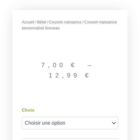
Accueil
/
Bébé
/
Coussin naissance
/ Coussin naissance
personnalisé lionceau
Plage
de
7,00
€
–
prix :
12,99
€
7,00 €
à
12,99 €
quantité
Choix
de
Coussin
naissance
personnalisé
lionceau