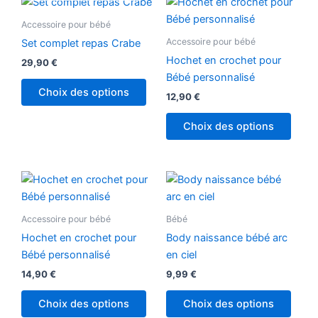
Ce
Ce
produit
produ
Accessoire pour bébé
a
a
Accessoire pour bébé
Set complet repas Crabe
plusieurs
plusi
Hochet en crochet pour
29,90
€
variations.
variat
Bébé personnalisé
Les
Les
Choix des options
12,90
€
options
optio
peuvent
peuv
Choix des options
être
être
choisies
chois
sur
sur
Ce
la
la
produ
page
page
a
Accessoire pour bébé
Bébé
du
du
plusi
Hochet en crochet pour
Body naissance bébé arc
produit
produ
variat
Bébé personnalisé
en ciel
Les
14,90
€
9,99
€
optio
peuv
Choix des options
Choix des options
être