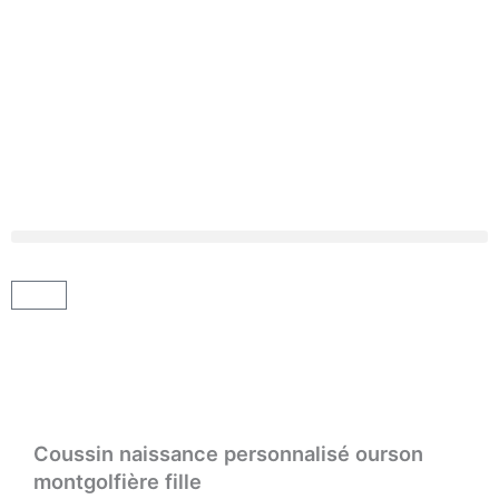
Aller
au
contenu
Panier
Coussin naissance personnalisé ourson
montgolfière fille