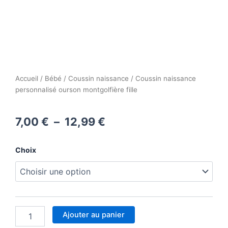
Accueil
/
Bébé
/
Coussin naissance
/ Coussin naissance
personnalisé ourson montgolfière fille
Plage
7,00
€
–
12,99
€
de
quantité
Choix
prix :
de
Coussin
7,00 €
naissance
personnalisé
à
ourson
montgolfière
12,99 €
Ajouter au panier
fille