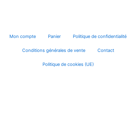
chois
sur
la
page
du
Mon compte
Panier
Politique de confidentialité
produ
Conditions générales de vente
Contact
Politique de cookies (UE)