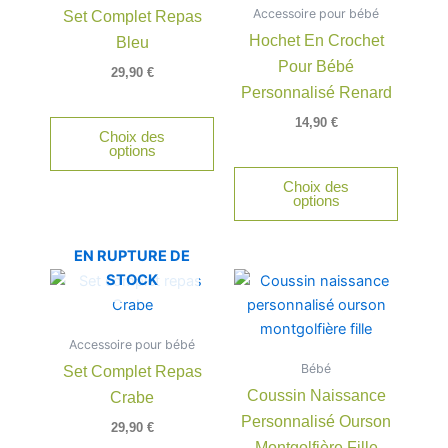
Accessoire pour bébé
Set Complet Repas
variations.
Hochet En Crochet
Bleu
Les
Pour Bébé
options
29,90
€
peuvent
Personnalisé Renard
être
14,90
€
Choix des
choisies
options
sur
Choix des
la
options
page
du
EN RUPTURE DE
produit
Plage
Ce
Ce
STOCK
de
produit
produit
prix :
a
a
7,00 €
Accessoire pour bébé
à
plusieurs
plusieu
12,99 €
Bébé
Set Complet Repas
variations.
variatio
Coussin Naissance
Crabe
Les
Les
Personnalisé Ourson
options
option
29,90
€
peuvent
peuven
Montgolfière Fille