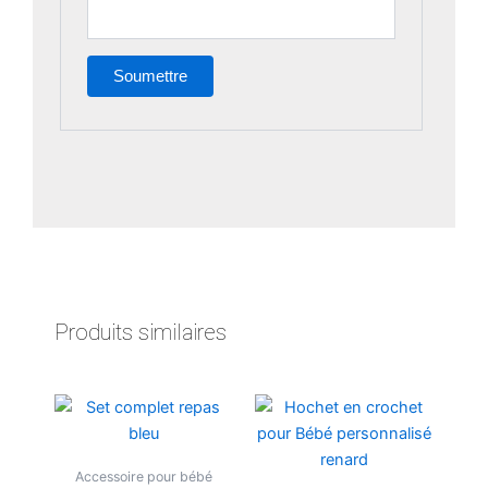
Produits similaires
Ce
produit
a
Accessoire pour bébé
plusieurs