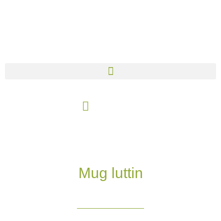
Aller
au
contenu
Panier
Mug luttin