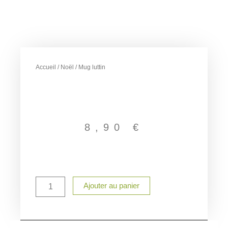
Accueil
/
Noël
/ Mug luttin
8,90
€
quantité
Ajouter au panier
de
Mug
luttin