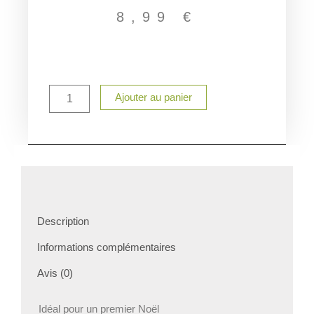
8,99
€
quantité
Ajouter au panier
de
Bavoir
premier
Noël
personnalisé
Description
Informations complémentaires
Avis (0)
Idéal pour un premier Noël