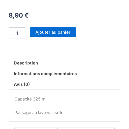
8,90
€
quantité
Ajouter au panier
de
Mug
futur
bébé
Noël
Description
Marraine
Informations complémentaires
Avis (0)
Capacité 325 ml
Passage au lave vaisselle