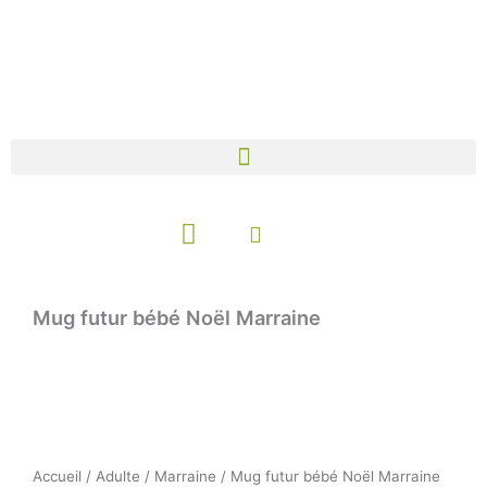
Aller
au
contenu
Panier
Mug futur bébé Noël Marraine
Accueil
/
Adulte
/
Marraine
/ Mug futur bébé Noël Marraine