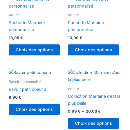
Adulte
Adulte
Pochette Marraine
Pochette Marraine
personnalisé
personnalisé
13,99
€
13,99
€
Choix des options
Choix des options
Plage
Ce
Ce
de
produit
produ
prix :
Bavoir personnalisé
a
9,99 €
a
Adulte
Bavoir petit coeur à
à
plusieurs
plusi
20,00 €
Collection Marraine c’est la
8,90
€
variations.
variat
plus belle
Les
Les
Choix des options
9,99
€
–
20,00
€
options
optio
peuvent
peuv
Choix des options
être
être