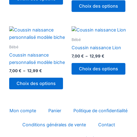
Choix des options
Plage
Plage
Ce
Ce
de
de
produit
produ
prix :
prix :
Bébé
7,00 €
a
7,00 €
a
Bébé
Coussin naissance Lion
à
à
plusieurs
plusi
12,99 €
12,99 €
Coussin naissance
7,00
€
–
12,99
€
variations.
variat
personnalisé modèle biche
Les
Les
Choix des options
7,00
€
–
12,99
€
options
optio
peuvent
peuv
Choix des options
être
être
choisies
chois
sur
sur
la
la
Mon compte
Panier
Politique de confidentialité
page
page
Conditions générales de vente
Contact
du
du
produit
produ