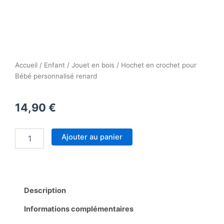
Accueil
/
Enfant
/
Jouet en bois
/ Hochet en crochet pour
Bébé personnalisé renard
14,90
€
quantité
Ajouter au panier
de
Hochet
en
crochet
pour
Description
Bébé
personnalisé
Informations complémentaires
renard