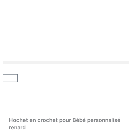
Aller
au
contenu
Panier
Hochet en crochet pour Bébé personnalisé
renard