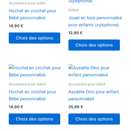
Accessoire pour bébé
Enfant
Hochet en crochet pour
Bébé personnalisé
Jouet en bois personnalisé
pour enfants (xylophone)
14,90
€
12,90
€
Choix des options
Choix des options
Ce
produ
a
Accessoire pour bébé
Accessoire pour bébé
plusi
Hochet en crochet pour
Assiette Dino pour enfant
variat
Bébé personnalisé
personnalisé
Les
14,90
€
25,99
€
optio
peuv
Choix des options
Choix des options
être
chois