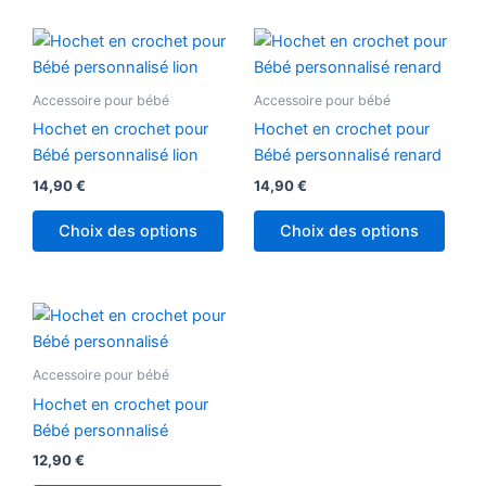
sur
la
page
Accessoire pour bébé
Accessoire pour bébé
du
produ
Hochet en crochet pour
Hochet en crochet pour
Bébé personnalisé lion
Bébé personnalisé renard
14,90
€
14,90
€
Choix des options
Choix des options
Ce
produit
a
Accessoire pour bébé
plusieurs
Hochet en crochet pour
variations.
Bébé personnalisé
Les
12,90
€
options