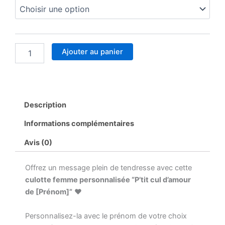
Culotte
Femme
Personnalisée
P’tit
Cul
Ajouter au panier
d’Amour
–
Prénom
Personnalisable
–
Description
Lingerie
Drôle
Informations complémentaires
Femme
–
Avis (0)
Cadeau
Couple
–
Offrez un message plein de tendresse avec cette
Tailles
culotte femme personnalisée “P’tit cul d’amour
S
de [Prénom]”
❤️
à
XXL
Personnalisez-la avec le prénom de votre choix