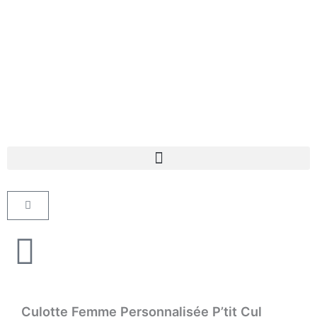
Aller
au
contenu
Panier
Culotte Femme Personnalisée P’tit Cul