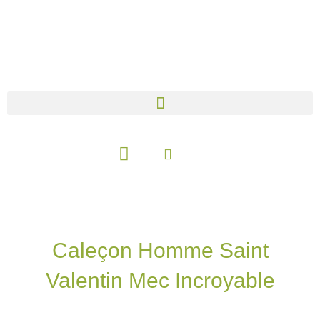
Aller
au
contenu
Panier
Caleçon Homme Saint
Valentin Mec Incroyable