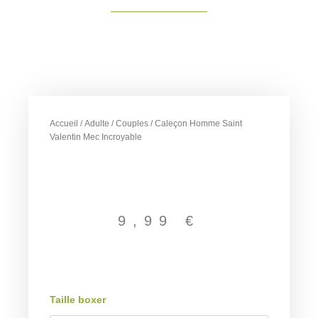
Accueil
/
Adulte
/
Couples
/ Caleçon Homme Saint
Valentin Mec Incroyable
9,99
€
quantité
Taille boxer
de