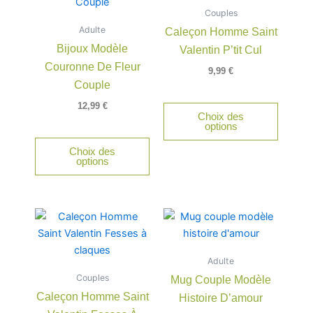
a
a
Couples
plusieurs
plusieu
Adulte
Caleçon Homme Saint
variations.
variatio
Bijoux Modèle
Valentin P’tit Cul
Les
Les
Couronne De Fleur
options
option
9,99
€
peuvent
peuven
Couple
être
être
12,99
€
Choix des
choisies
choisie
options
sur
sur
Choix des
la
la
options
page
page
du
du
produit
produit
Ce
Ce
produit
produit
a
a
Adulte
plusieurs
plusieu
Couples
Mug Couple Modèle
variations.
variatio
Caleçon Homme Saint
Histoire D’amour
Les
Les