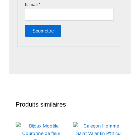
E-mail
*
Produits similaires
Ce
Ce
produit
produit