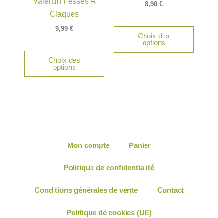
Valentin Fesses À
options
option
8,90
€
peuvent
peuven
Claques
être
être
9,99
€
Choix des
choisies
choisie
options
sur
sur
Choix des
la
la
options
page
page
du
du
produit
produit
Mon compte
Panier
Politique de confidentialité
Conditions générales de vente
Contact
Politique de cookies (UE)