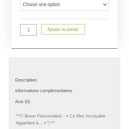
Caleçon
Homme
Saint
Valentin
Mec
Ajouter au panier
Incroyable
Description
Informations complémentaires
Avis (0)
**💘 Boxer Personnalisé – « Ce Mec Incroyable
Appartient à… » 💘**