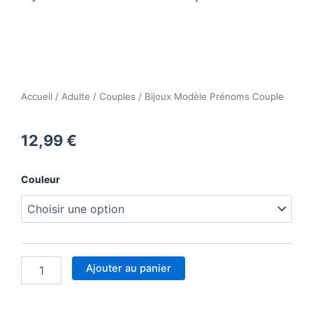
Accueil
/
Adulte
/
Couples
/ Bijoux Modèle Prénoms Couple
12,99
€
quantité
Couleur
de
Bijoux
Modèle
Prénoms
Couple
Ajouter au panier