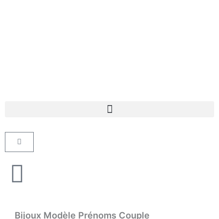
Aller
au
contenu
Panier
Bijoux Modèle Prénoms Couple