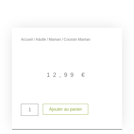
Accueil
/
Adulte
/
Maman
/ Coussin Maman
12,99
€
quantité
Ajouter au panier
de
Coussin
Maman