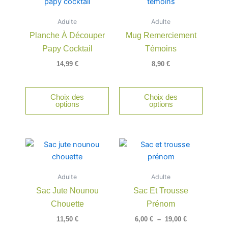
Adulte
Adulte
Planche À Découper
Mug Remerciement
Papy Cocktail
Témoins
14,99
€
8,90
€
Choix des
Choix des
options
options
Plage
Ce
de
produit
prix :
a
6,00 €
Adulte
Adulte
à
plusieu
19,00 €
Sac Jute Nounou
Sac Et Trousse
variatio
Chouette
Prénom
Les
option
11,50
€
6,00
€
–
19,00
€