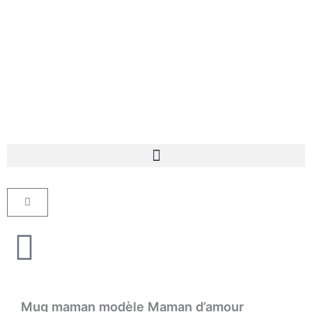
Aller
au
contenu
Panier
Mug maman modèle Maman d’amour