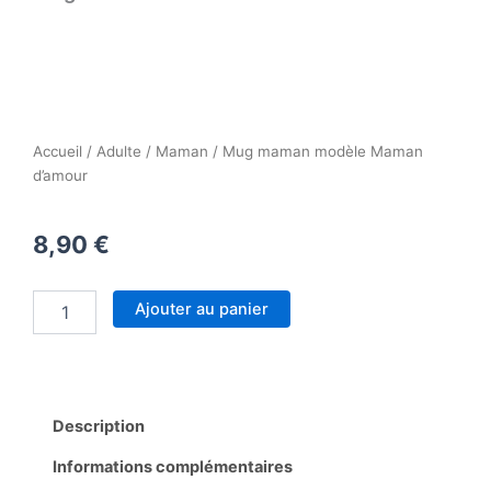
Accueil
/
Adulte
/
Maman
/ Mug maman modèle Maman
d’amour
8,90
€
quantité
Ajouter au panier
de
Mug
maman
modèle
Maman
Description
d'amour
Informations complémentaires