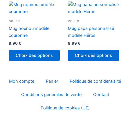
sur
la
page
Adulte
Adulte
du
produit
Mug nounou modèle
Mug papa personnalisé
couronne
modèle Héros
8,90
€
8,99
€
Choix des options
Choix des options
Mon compte
Panier
Politique de confidentialité
Conditions générales de vente
Contact
Politique de cookies (UE)