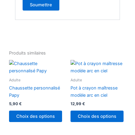
Produits similaires
Ce
produit
a
Adulte
Adulte
plusieurs
Chaussette personnalisé
Pot à crayon maîtresse
variations.
Papy
modèle arc en ciel
Les
5,90
€
12,99
€
options
peuvent
Choix des options
Choix des options
être
choisies