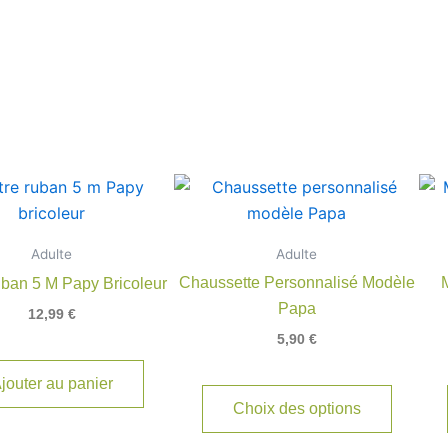
Ce
produit
a
Adulte
Adulte
plusieu
Chaussette Personnalisé Modèle
ban 5 M Papy Bricoleur
variatio
Papa
12,99
€
Les
5,90
€
options
peuven
jouter au panier
être
Choix des options
choisie
sur