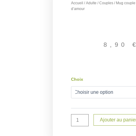
Accueil
/
Adulte
/
Couples
/ Mug couple 
d’amour
8,90
quantité
Choix
de
Mug
couple
modèle
histoire
d'amour
Ajouter au panie