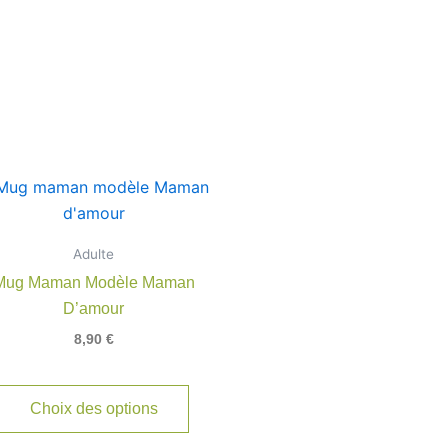
Adulte
rs
Mug Maman Modèle Maman
ns.
D’amour
8,90
€
t
Choix des options
s