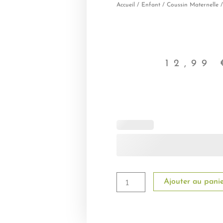
Accueil
/
Enfant
/
Coussin Maternelle
/
12,99
quantité
de
Coussin
Animaux
Ajouter au pani