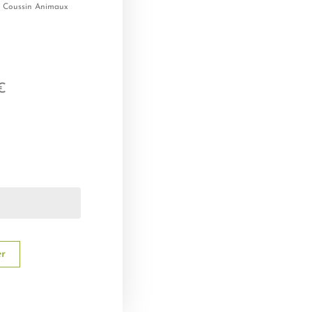
 Coussin Animaux
€
er