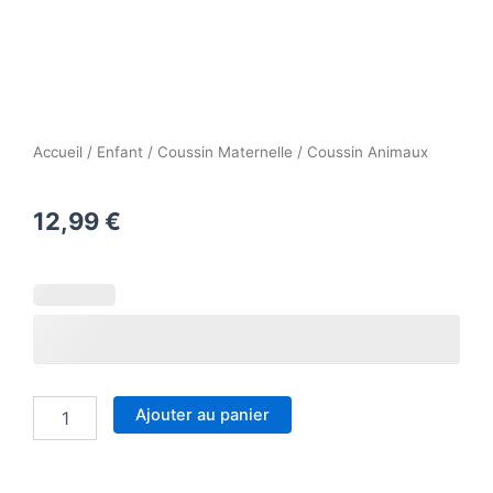
Accueil
/
Enfant
/
Coussin Maternelle
/ Coussin Animaux
12,99
€
quantité
de
Coussin
Animaux
Ajouter au panier