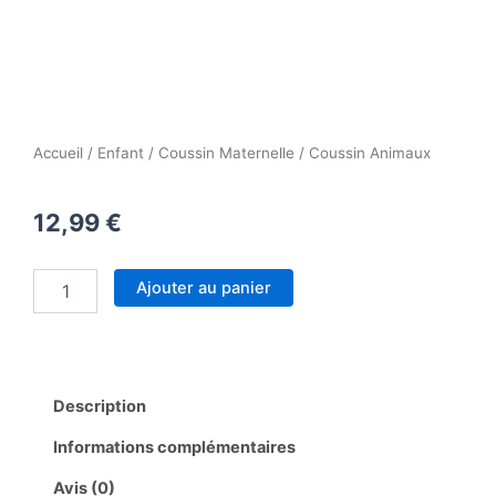
Accueil
/
Enfant
/
Coussin Maternelle
/ Coussin Animaux
12,99
€
quantité
Ajouter au panier
de
Coussin
Animaux
Description
Informations complémentaires
Avis (0)