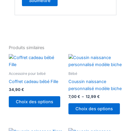
Produits similaires
Plage
Ce
de
produ
prix :
7,00 €
a
Accessoire pour bébé
Bébé
à
plusi
12,99 €
Coffret cadeau bébé Fille
Coussin naissance
variat
personnalisé modèle biche
34,90
€
Les
7,00
€
–
12,99
€
optio
Choix des options
peuv
Choix des options
être
chois
sur
Plage
Plage