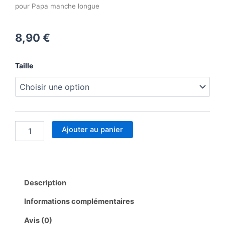
pour Papa manche longue
8,90
€
quantité
Taille
de
Body
notice
pour
Papa
manche
Ajouter au panier
longue
Description
Informations complémentaires
Avis (0)