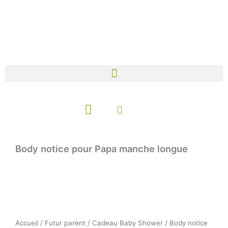
Aller
au
contenu
Panier
Body notice pour Papa manche longue
Accueil
/
Futur parent
/
Cadeau Baby Shower
/ Body notice