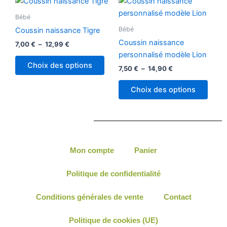
Ce
Ce
la
de
de
produit
produ
prix :
prix :
Bébé
page
7,00 €
a
7,50 €
a
Bébé
du
Coussin naissance Tigre
à
à
plusieurs
plusi
12,99 €
14,90 €
produ
Coussin naissance
7,00
€
–
12,99
€
variations.
variat
personnalisé modèle Lion
Les
Les
Choix des options
7,50
€
–
14,90
€
options
optio
peuvent
peuv
Choix des options
être
être
choisies
chois
sur
sur
la
la
page
page
Mon compte
Panier
du
du
produit
produ
Politique de confidentialité
Conditions générales de vente
Contact
Politique de cookies (UE)