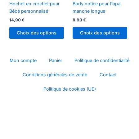
plusi
page
page
Hochet en crochet pour
Body notice pour Papa
variat
du
du
Bébé personnalisé
manche longue
Les
produit
produ
14,90
€
8,90
€
optio
peuv
Choix des options
Choix des options
être
chois
sur
la
Mon compte
Panier
Politique de confidentialité
page
Conditions générales de vente
Contact
du
produ
Politique de cookies (UE)