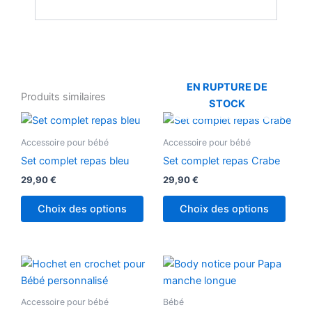
EN RUPTURE DE
Produits similaires
STOCK
Ce
Ce
produit
produ
Accessoire pour bébé
Accessoire pour bébé
a
a
Set complet repas bleu
Set complet repas Crabe
plusieurs
plusi
29,90
€
29,90
€
variations.
variat
Les
Les
Choix des options
Choix des options
options
optio
peuvent
peuv
être
être
Ce
choisies
chois
produ
sur
sur
a
Accessoire pour bébé
Bébé
la
la