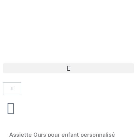
Aller
au
contenu
Panier
Assiette Ours pour enfant personnalisé