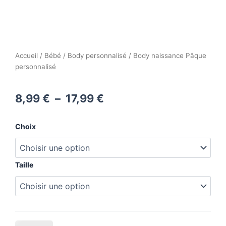
Accueil
/
Bébé
/
Body personnalisé
/ Body naissance Pâque
personnalisé
Plage
8,99
€
–
17,99
€
de
quantité
Choix
prix :
de
Body
8,99 €
naissance
Pâque
Taille
à
personnalisé
17,99 €