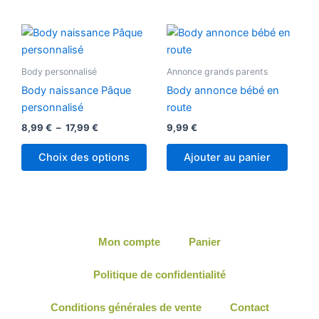
chois
sur
Plage
Ce
la
de
produit
prix :
page
8,99 €
a
Body personnalisé
Annonce grands parents
du
à
plusieurs
17,99 €
produ
Body naissance Pâque
Body annonce bébé en
variations.
personnalisé
route
Les
8,99
€
–
17,99
€
9,99
€
options
peuvent
Choix des options
Ajouter au panier
être
choisies
sur
la
page
Mon compte
Panier
du
produit
Politique de confidentialité
Conditions générales de vente
Contact