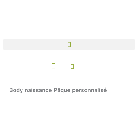
Aller
au
contenu
Panier
Body naissance Pâque personnalisé