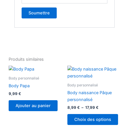
Produits similaires
Plage
Ce
de
produ
prix :
Body personnalisé
8,99 €
a
Body personnalisé
Body Papa
à
plusi
17,99 €
Body naissance Pâque
9,99
€
variat
personnalisé
Les
Ajouter au panier
8,99
€
–
17,99
€
optio
peuv
Choix des options
être