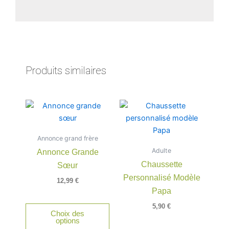
Produits similaires
Ce
Ce
produit
produit
a
a
Annonce grand frère
plusieurs
plusieu
Adulte
Annonce Grande
variations.
variatio
Chaussette
Sœur
Les
Les
Personnalisé Modèle
options
option
12,99
€
peuvent
peuven
Papa
être
être
5,90
€
Choix des
choisies
choisie
options
sur
sur