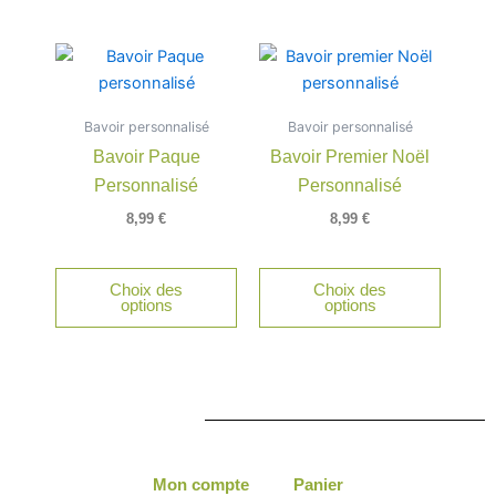
choisies
sur
la
page
du
Bavoir personnalisé
Bavoir personnalisé
produit
Bavoir Paque
Bavoir Premier Noël
Personnalisé
Personnalisé
8,99
€
8,99
€
Choix des
Choix des
options
options
Mon compte
Panier