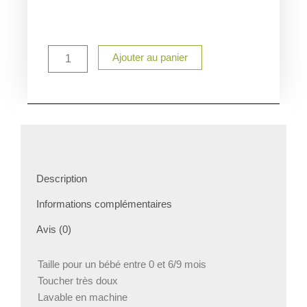
quantité
Ajouter au panier
de
Bavoir
Paque
personnalisé
Description
Informations complémentaires
Avis (0)
Taille pour un bébé entre 0 et 6/9 mois
Toucher très doux
Lavable en machine