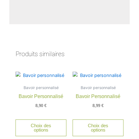
Produits similaires
Ce
produit
Bavoir personnalisé
Bavoir personnalisé
a
Bavoir Personnalisé
Bavoir Personnalisé
plusieurs
variations.
8,90
€
8,99
€
Les
options
Choix des
Choix des
peuvent
options
options
être