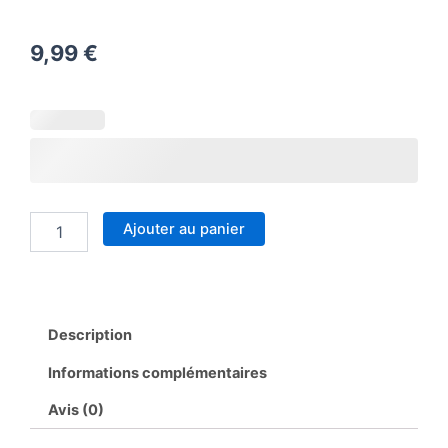
9,99
€
quantité
de
Tot
Bag
personnalisé
Pâque
Ajouter au panier
Description
Informations complémentaires
Avis (0)