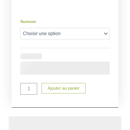
quantité
Surnom
de
Bavoir
personnalisé
princesse
Ajouter au panier