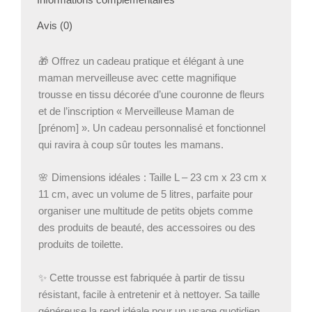
–
Cadeau
Avis (0)
Personnalisé
pour
🎁 Offrez un cadeau pratique et élégant à une
Maman
maman merveilleuse avec cette magnifique
–
trousse en tissu décorée d’une couronne de fleurs
Taille
L
et de l’inscription « Merveilleuse Maman de
(23x23x11
[prénom] ». Un cadeau personnalisé et fonctionnel
cm,
qui ravira à coup sûr toutes les mamans.
Volume
5L)
🌸 Dimensions idéales : Taille L – 23 cm x 23 cm x
11 cm, avec un volume de 5 litres, parfaite pour
organiser une multitude de petits objets comme
des produits de beauté, des accessoires ou des
produits de toilette.
✨ Cette trousse est fabriquée à partir de tissu
résistant, facile à entretenir et à nettoyer. Sa taille
généreuse la rend idéale pour un usage quotidien,