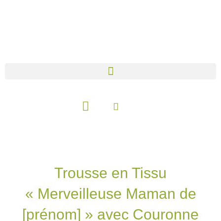
Aller
au
contenu
Panier
Trousse en Tissu
« Merveilleuse Maman de
[prénom] » avec Couronne