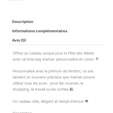
Tote
bag
maman
personnalisé,
Description
sac
maman
Informations complémentaires
d’amour
prénom
Avis (0)
enfant,
cadeau
Offrez un cadeau unique pour la Fête des Mères
fête
des
avec ce tote bag maman personnalisé en coton 💐
mères
maman,
Personnalisé avec le prénom de l’enfant, ce sac
sac
devient un souvenir précieux que maman pourra
coton
utiliser tous les jours : pour les courses, le
personnalisé
maman,
shopping, le travail ou les sorties 🛍️
sac
cabas
Un cadeau utile, élégant et rempli d’amour ❤️
coton