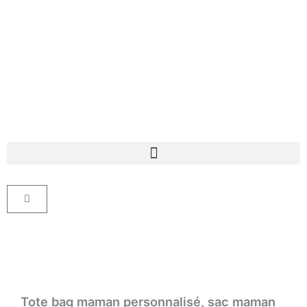
Aller
au
contenu
Panier
Tote bag maman personnalisé, sac maman