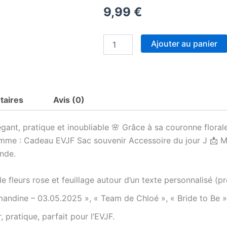
9,99
€
quantité
Ajouter au panier
de
Tote
Bag
EVJF
Personnalisé
taires
Avis (0)
–
Couronne
de
gant, pratique et inoubliable 🌸 Grâce à sa couronne florale
Fleurs
omme : Cadeau EVJF Sac souvenir Accessoire du jour J 📩 Mer
–
Texte
nde.
au
Choix
de fleurs rose et feuillage autour d’un texte personnalisé 
+
Date
andine – 03.05.2025 », « Team de Chloé », « Bride to Be »,
–
Sac
 pratique, parfait pour l’EVJF.
Mariée