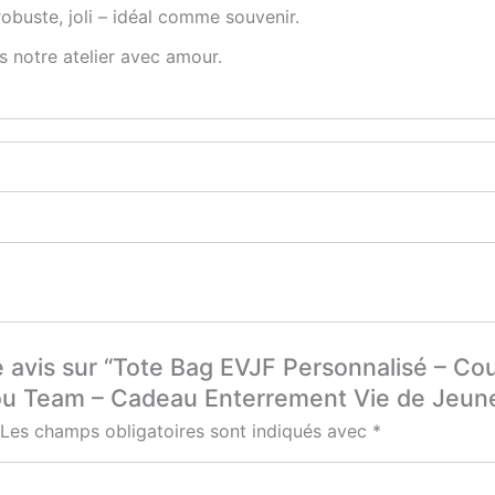
ou
 robuste, joli – idéal comme souvenir.
Team
–
s notre atelier avec amour.
Cadeau
Enterrement
Vie
de
Jeune
Fille
re avis sur “Tote Bag EVJF Personnalisé – Co
ou Team – Cadeau Enterrement Vie de Jeune 
Les champs obligatoires sont indiqués avec
*