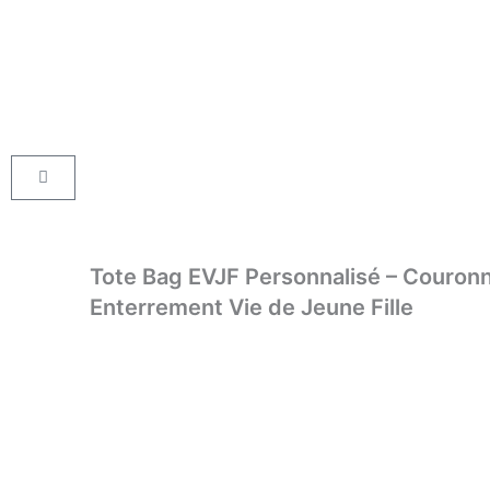
Aller
au
contenu
Panier
Tote Bag EVJF Personnalisé – Couronn
Enterrement Vie de Jeune Fille