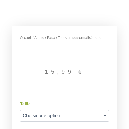
Accueil
/
Adulte
/
Papa
/ Tee-shirt personnalisé papa
15,99
€
quantité
Taille
de
Tee-
shirt
personnalisé