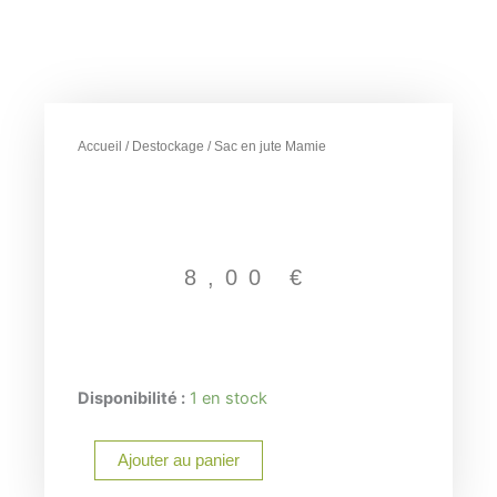
Accueil
/
Destockage
/ Sac en jute Mamie
8,00
€
quantité
Disponibilité :
1 en stock
de
Sac
Ajouter au panier
en
jute