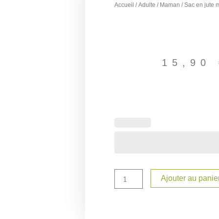
Accueil
/
Adulte
/
Maman
/ Sac en jute
15,90
quantité
de
Sac
en
jute
maman
personnalisé
Ajouter au panie