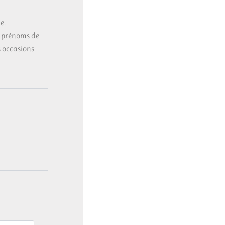
e.
s prénoms de
s occasions