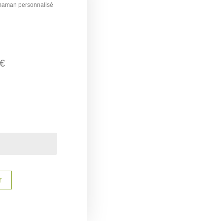
 maman personnalisé
€
r