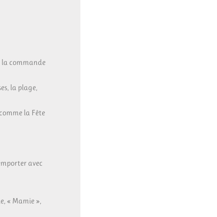
de la commande
es, la plage,
e comme la Fête
 emporter avec
e, « Mamie »,