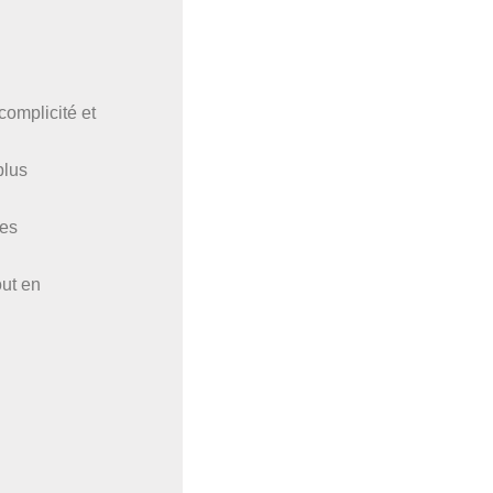
complicité et
plus
ies
out en