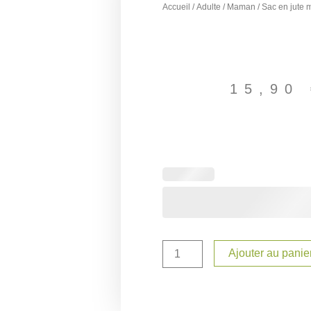
Accueil
/
Adulte
/
Maman
/ Sac en jute
15,90
quantité
de
Sac
en
jute
maman
personnalisé
Ajouter au panie