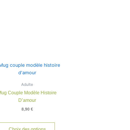
Ce
produit
a
Adulte
plusieurs
ug Couple Modèle Histoire
variations.
D’amour
Les
8,90
€
options
peuvent
être
Choix des options