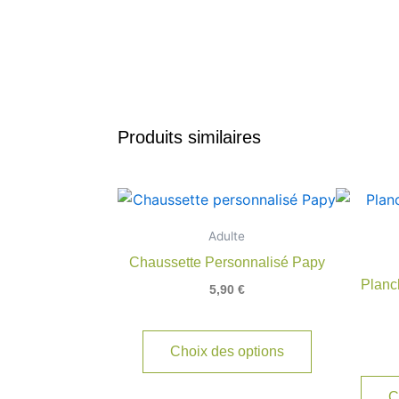
Produits similaires
Ce
produit
Adulte
a
Chaussette Personnalisé Papy
plusieurs
Planc
5,90
€
variations.
Les
options
Choix des options
peuvent
être
C