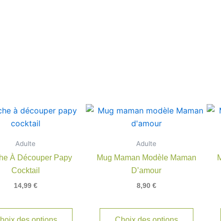
Adulte
Adulte
he À Découper Papy
Mug Maman Modèle Maman
M
Cocktail
D’amour
14,99
€
8,90
€
hoix des options
Choix des options