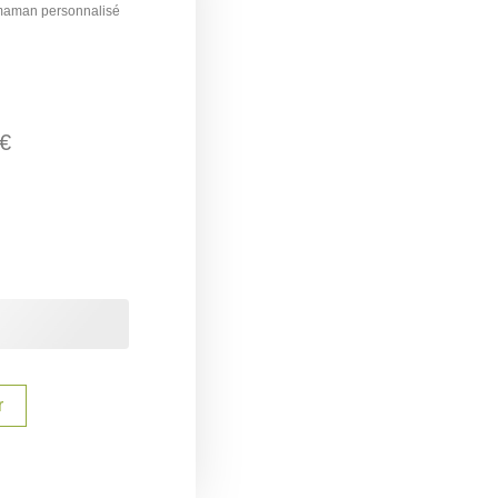
 maman personnalisé
€
r