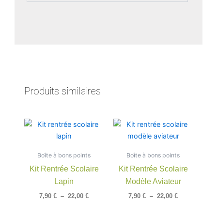
Produits similaires
Plage
Plage
Ce
Ce
de
de
produit
produit
prix :
prix :
a
a
7,90 €
7,90 €
Boîte à bons points
à
Boîte à bons points
à
plusieurs
plusieu
22,00 €
22,00 €
Kit Rentrée Scolaire
Kit Rentrée Scolaire
variations.
variatio
Lapin
Modèle Aviateur
Les
Les
options
option
7,90
€
–
22,00
€
7,90
€
–
22,00
€
peuvent
peuven