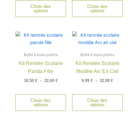
être
être
Choix des
Choix des
choisies
choisie
options
options
sur
sur
la
la
page
page
Plage
Plage
Ce
Ce
du
du
de
de
produit
produit
produit
produit
prix :
prix :
a
a
10,50 €
8,99 €
Boîte à bons points
à
Boîte à bons points
à
plusieurs
plusieu
22,00 €
22,00 €
Kit Rentrée Scolaire
Kit Rentrée Scolaire
variations.
variatio
Panda Fille
Modèle Arc En Ciel
Les
Les
options
option
10,50
€
–
22,00
€
8,99
€
–
22,00
€
peuvent
peuven
être
être
Choix des
Choix des
choisies
choisie
options
options
sur
sur
la
la
page
page
du
du