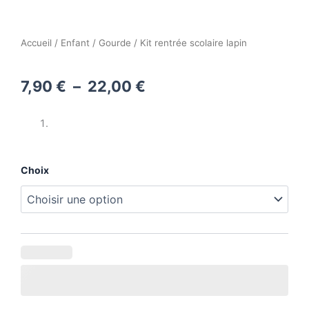
Accueil
/
Enfant
/
Gourde
/ Kit rentrée scolaire lapin
Plage
7,90
€
–
22,00
€
de
prix :
7,90 €
quantité
Choix
de
à
Kit
22,00 €
rentrée
scolaire
lapin