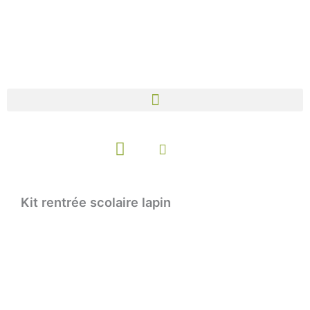
Aller
au
contenu
Panier
Kit rentrée scolaire lapin