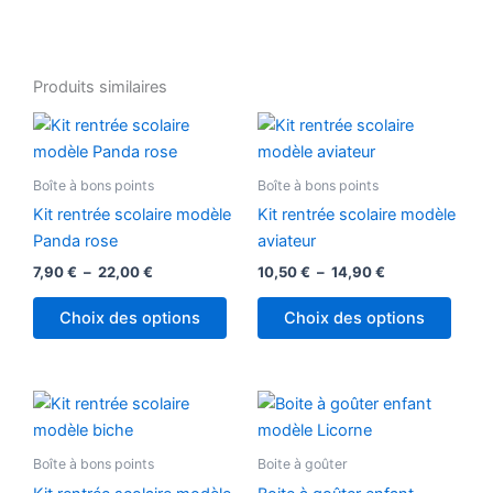
Produits similaires
Plage
Plage
Ce
Ce
de
de
produit
produ
prix :
prix :
7,90 €
a
10,50 €
a
Boîte à bons points
Boîte à bons points
à
à
plusieurs
plusi
22,00 €
14,90 €
Kit rentrée scolaire modèle
Kit rentrée scolaire modèle
variations.
variat
Panda rose
aviateur
Les
Les
7,90
€
–
22,00
€
10,50
€
–
14,90
€
options
optio
peuvent
peuv
Choix des options
Choix des options
être
être
choisies
chois
sur
sur
Plage
Ce
la
la
de
produit
prix :
page
page
10,50 €
a
Boîte à bons points
Boite à goûter
du
du
à
plusieurs
22,00 €