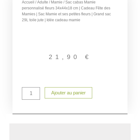
Accueil
/
Adulte
/
Mamie
/ Sac cabas Mamie
personnalisé fleurs 34x44x18 cm | Cadeau Fête des
Mamies | Sac Mamie et ses petites fleurs | Grand sac
29L toile jute | Idée cadeau mamie
21,90
€
quantité
Ajouter au panier
de
Sac
cabas
Mamie
personnalisé
fleurs
34x44x18
cm