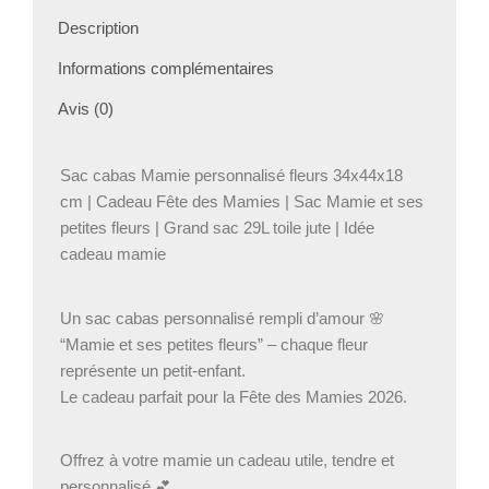
|
Description
Cadeau
Fête
Informations complémentaires
des
Mamies
Avis (0)
|
Sac
Mamie
Sac cabas Mamie personnalisé fleurs 34x44x18
et
cm | Cadeau Fête des Mamies | Sac Mamie et ses
ses
petites fleurs | Grand sac 29L toile jute | Idée
petites
cadeau mamie
fleurs
|
Grand
Un sac cabas personnalisé rempli d’amour 🌸
sac
“Mamie et ses petites fleurs” – chaque fleur
29L
toile
représente un petit-enfant.
jute
Le cadeau parfait pour la Fête des Mamies 2026.
|
Idée
cadeau
Offrez à votre mamie un cadeau utile, tendre et
mamie
personnalisé 💕