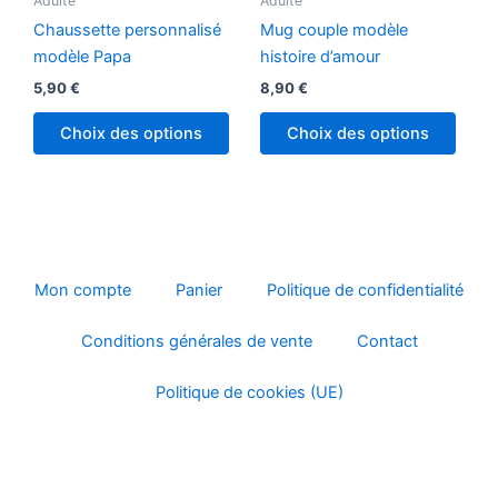
Adulte
Adulte
plusieurs
plusi
Chaussette personnalisé
Mug couple modèle
variations.
variat
modèle Papa
histoire d’amour
Les
Les
5,90
€
8,90
€
options
optio
peuvent
peuv
Choix des options
Choix des options
être
être
choisies
chois
sur
sur
la
la
page
page
du
du
Mon compte
Panier
Politique de confidentialité
produit
produ
Conditions générales de vente
Contact
Politique de cookies (UE)