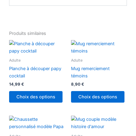
Produits similaires
Adulte
Adulte
Planche à découper papy
Mug remerciement
cocktail
témoins
14,99
€
8,90
€
Choix des options
Choix des options
Ce
Ce
produit
produ
a
a