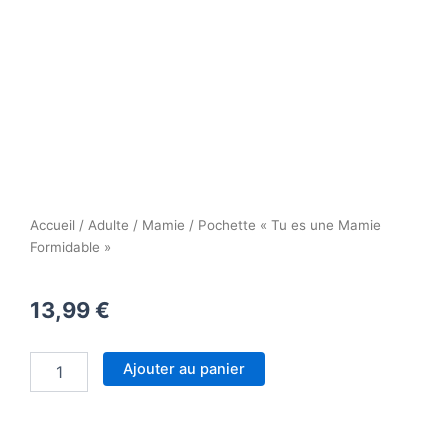
Accueil
/
Adulte
/
Mamie
/ Pochette « Tu es une Mamie
Formidable »
13,99
€
quantité
Ajouter au panier
de
Pochette
"Tu
es