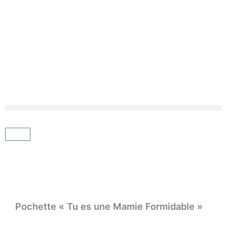
Aller
au
contenu
Panier
Pochette « Tu es une Mamie Formidable »