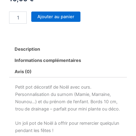
quantité
Ajouter au panier
de
Pot
Noël
personnalisable
ours
Description
–
Surnom
Informations complémentaires
+
prénom
Avis (0)
au
choix
Petit pot décoratif de Noël avec ours.
–
Petit
Personnalisation du surnom (Mamie, Marraine,
pot
Nounou…) et du prénom de l’enfant. Bords 10 cm,
10
trou de drainage – parfait pour mini plante ou déco.
cm
avec
Un joli pot de Noël à offrir pour remercier quelqu’un
trou
de
pendant les fêtes !
drainage