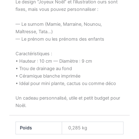
Le design “Joyeux Noël” et l’illustration ours sont
–
fixes, mais vous pouvez personnaliser :
Cadeau
Mamie
— Le surnom (Mamie, Marraine, Nounou,
/
Marraine
Maîtresse, Tata…)
/
— Le prénom ou les prénoms des enfants
Nounou
Caractéristiques :
• Hauteur : 10 cm — Diamètre : 9 cm
• Trou de drainage au fond
• Céramique blanche imprimée
• Idéal pour mini plante, cactus ou comme déco
Un cadeau personnalisé, utile et petit budget pour
Noël.
Poids
0,285 kg