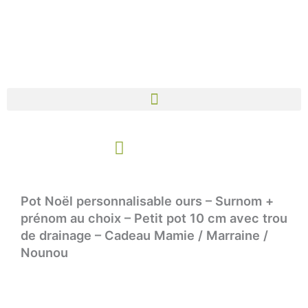
Aller
au
contenu
Panier
Pot Noël personnalisable ours – Surnom +
prénom au choix – Petit pot 10 cm avec trou
de drainage – Cadeau Mamie / Marraine /
Nounou