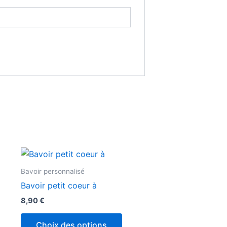
Ce
produit
Bavoir personnalisé
a
Bavoir petit coeur à
plusieurs
8,90
€
variations.
Les
Choix des options