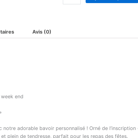
de
Bavoir
premier
Noël
personnalisé
taires
Avis (0)
s week end
»
c notre adorable bavoir personnalisé ! Orné de l’inscriptio
e et plein de tendresse, parfait pour les repas des fêtes.