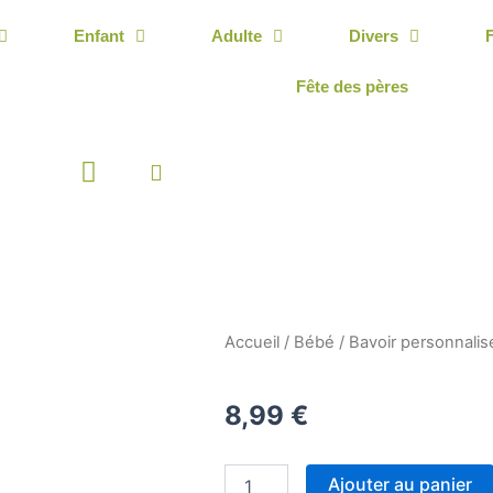
Enfant
Adulte
Divers
Fête des pères
Panier
Accueil
/
Bébé
/
Bavoir personnalis
8,99
€
quantité
Ajouter au panier