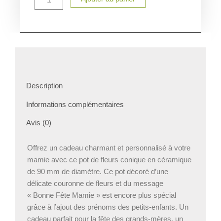
avec
Couronne
de
Fleurs
-
Prénoms
des
Petits-
Description
Enfants
-
Informations complémentaires
Cadeau
Unique
Avis (0)
pour
Mamie
Offrez un cadeau charmant et personnalisé à votre
mamie avec ce pot de fleurs conique en céramique
de 90 mm de diamètre. Ce pot décoré d’une
délicate couronne de fleurs et du message
« Bonne Fête Mamie » est encore plus spécial
grâce à l’ajout des prénoms des petits-enfants. Un
cadeau parfait pour la fête des grands-mères, un