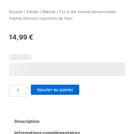
Accueil
/
Adulte
/
Mamie
/ Pot à lait mamie personnalisé
mamie d’amour couronne de fleur
14,99
€
quantité
de
Pot
à
lait
mamie
personnalisé
Ajouter au panier
mamie
d'amour
couronne
de
fleur
Description
Informations complémentaires