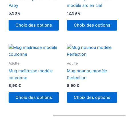
variations.
Papy
modèle arc en ciel
Les
5,90
€
12,99
€
options
peuvent
Choix des options
Choix des options
être
choisies
sur
la
page
Adulte
Adulte
du
produit
Mug maîtresse modèle
Mug nounou modèle
couronne
Perfection
8,90
€
8,90
€
Choix des options
Choix des options