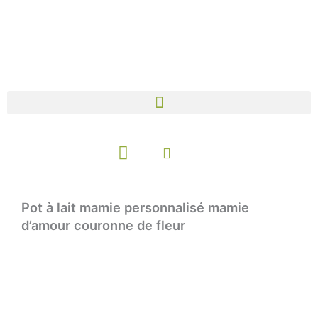
Aller
au
contenu
Panier
Pot à lait mamie personnalisé mamie
d’amour couronne de fleur