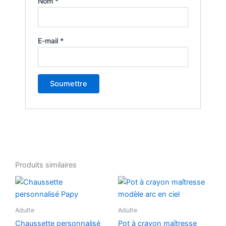
Nom
*
E-mail
*
Produits similaires
Ce
produit
a
Adulte
Adulte
plusieurs
Chaussette personnalisé
Pot à crayon maîtresse