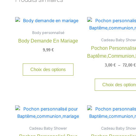
Ce
produit
Body personnalisé
a
Cadeau Baby Show
Body Demande En Mariage
plusieurs
Pochon Personnalis
variations.
9,99
€
Baptême,communion,
Les
options
3,00
€
–
72,00
€
Choix des options
peuvent
être
Choix des option
choisies
sur
la
page
Plage
Ce
de
du
produit
prix :
produit
a
3,00 €
Cadeau Baby Shower
à
Cadeau Baby Show
plusieurs
72,00 €