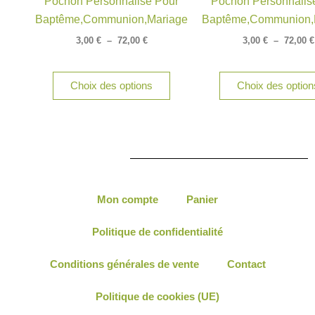
Pochon Personnalisé Pour
Pochon Personnalis
variations.
Baptême,communion,mariage
Baptême,communion,
Les
options
3,00
€
–
72,00
€
3,00
€
–
72,00
€
peuvent
être
Choix des options
Choix des option
choisies
sur
la
page
du
produit
Mon compte
Panier
Politique de confidentialité
Conditions générales de vente
Contact
Politique de cookies (UE)