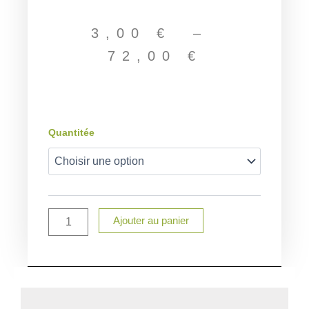
Plage
de
3,00
€
–
prix :
72,00
€
3,00 €
à
72,00 €
quantité
Quantitée
de
Pochon
personnalisé
pour
Baptême,communion,mariage
Ajouter au panier